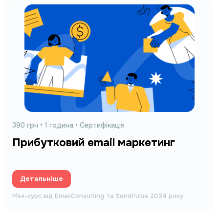
390 грн
• 1 година • Сертифікація
Прибутковий email маркетинг
Детальніше
Міні-курс від EmailConsulting та SendPulse 2024 року