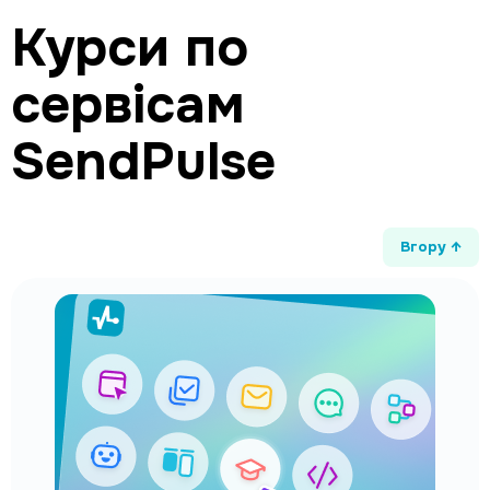
Курси по
сервісам
SendPulse
Вгору ↑