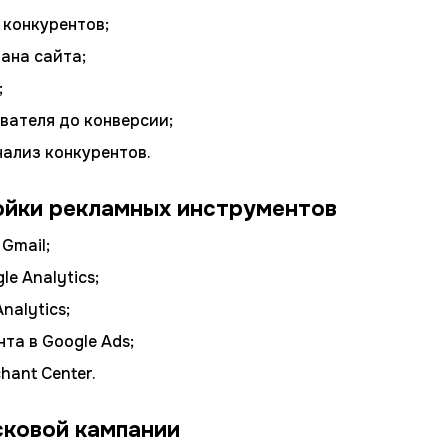
 конкурентов;
ана сайта;
;
вателя до конверсии;
нализ конкурентов.
ойки рекламных инструментов
Gmail;
e Analytics;
nalytics;
та в Google Ads;
hant Center.
сковой кампании