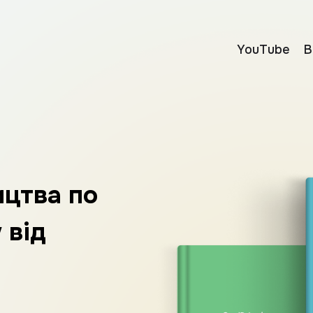
YouTube
В
ицтва по
 від