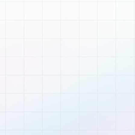
Придбайте доступ о матеріалів онлайн-
марафону щоб створити власний онлайн-
курс.
Отримані знання ви зможете адаптувати під
будь-яку нішу онлайн-навчання.