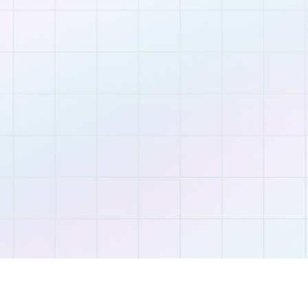
10 годин корисного контенту
6 місяців доступ до записів
Кешбек на рахунок в SendPulse