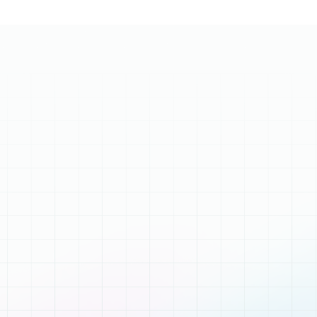
Отримайте
сертифікат про
успішне проходження
онлайн-марафону
Придбати доступ