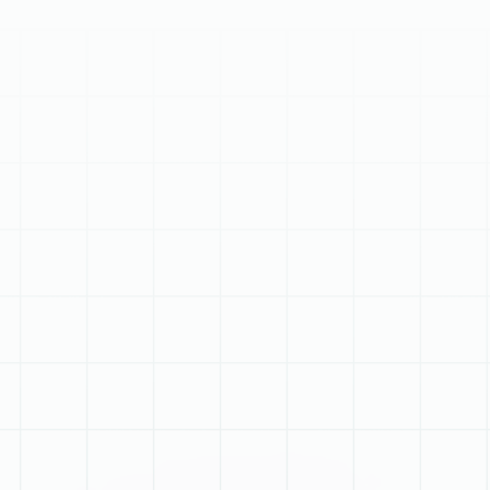
Як буде
проходити
онлайн-марафон
Впродовж п’яти днів в прямому ефірі на YouTube-
каналі СендПульс разом з експертами ми
розбирали:
Стратегію створення та технічне налаштування
курсу.
Створення продаючого сайту.
Налаштування email розсилок та чат-ботів.
Просування курсів за допомогою таргетованої
реклами.