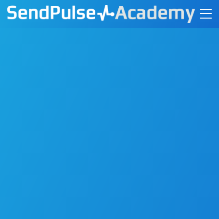
Основи
створення
онлайн-курсів в
SendPulse
Після завершення курсу ви зможете повністю
створити та запустити власний онлайн-курс у
SendPulse.
Реєстрація