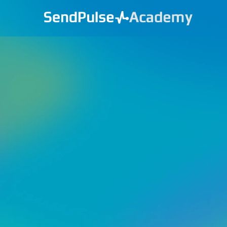
Полное руково
по работе в Se
После завершения этого комплексного тренин
максимально эффективно использовать возмо
для генерации лидов, маркетинга и продаж.
Регистрация