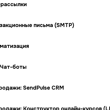
-рассылки
нзакционные письма (SMTP)
оматизация
 Чат-боты
родажи: SendPulse CRM
родажи: Конструктор онлайн-курсов (L