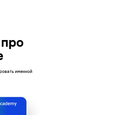
 про
е
ировать именной