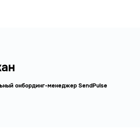
ан
ьный онбординг-менеджер SendPulse