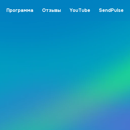
Программа
Отзывы
YouTube
SendPulse
дство
ndPulse
га вы сможете
жности SendPulse