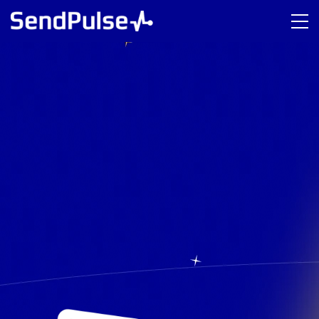
Практичний онлайн-курс
Запуск та перші
продажі з Email та
Telegram
Покрокова система: база, інструменти, перші
продажі.
Реєстрація