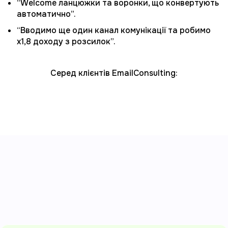
“Welcome ланцюжки та воронки, що конвертують
автоматично”.
“Вводимо ще один канал комунікації та робимо
х1,8 доходу з розсилок”.
Серед клієнтів EmailConsulting:
Як буде проходить
навчання: